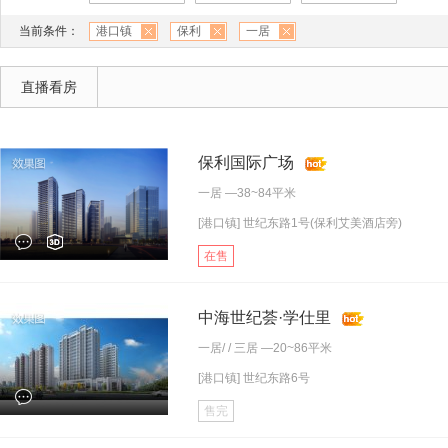
当前条件：
港口镇
保利
一居
直播看房
保利国际广场
一居
—38~84平米
[港口镇] 世纪东路1号(保利艾美酒店旁)
在售
中海世纪荟·学仕里
一居
/ /
三居
—20~86平米
[港口镇] 世纪东路6号
售完