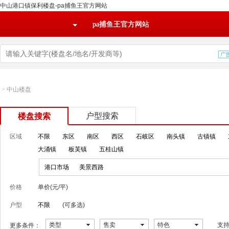
中山港口镇保利楼盘-pa捕鱼王官方网站
pa捕鱼王官方网站
>
中山楼盘
户型搜索
楼盘搜索
区域
不限
东区
南区
西区
石岐区
南头镇
古镇镇
大涌镇
板芙镇
五桂山镇
港口市场
美景西路
价格
单价(元/平)
户型
不限
(可多选)
类型
售卖
特色
支
更多条件：