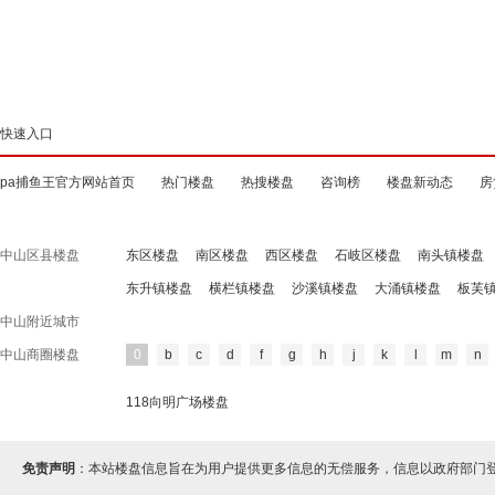
快速入口
pa捕鱼王官方网站首页
热门楼盘
热搜楼盘
咨询榜
楼盘新动态
房
中山区县楼盘
东区楼盘
南区楼盘
西区楼盘
石岐区楼盘
南头镇楼盘
东升镇楼盘
横栏镇楼盘
沙溪镇楼盘
大涌镇楼盘
板芙
中山附近城市
中山商圈楼盘
0
b
c
d
f
g
h
j
k
l
m
n
118向明广场楼盘
免责声明
：本站楼盘信息旨在为用户提供更多信息的无偿服务，信息以政府部门