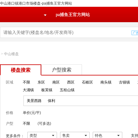
中山港口镇港口市场楼盘-pa捕鱼王官方网站
pa捕鱼王官方网站
>
中山楼盘
户型搜索
楼盘搜索
区域
不限
东区
南区
西区
石岐区
南头镇
古镇镇
大涌镇
板芙镇
五桂山镇
美景西路
保利
价格
单价(元/平)
户型
不限
(可多选)
类型
售卖
特色
支
更多条件：