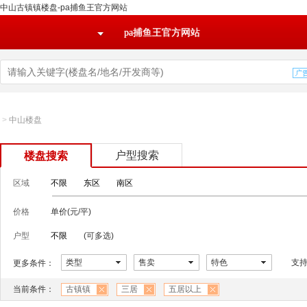
中山古镇镇楼盘-pa捕鱼王官方网站
pa捕鱼王官方网站
>
中山楼盘
户型搜索
楼盘搜索
区域
不限
东区
南区
价格
单价(元/平)
户型
不限
(可多选)
类型
售卖
特色
支
更多条件：
当前条件：
古镇镇
三居
五居以上