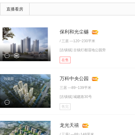
直播看房
保利和光尘樾
/
三居
—120~230平米
[古镇镇] 古镇灯都湿地公园旁
在售
万科中央公园
三居
—89~139平米
[古镇镇] 城建路30号
售完
龙光天禧
/
三居
/ —88~148平米