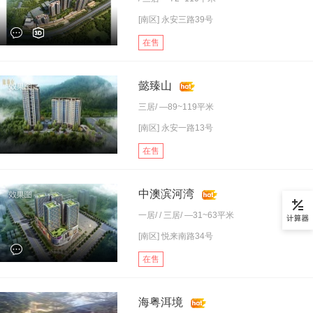
[南区] 永安三路39号
在售
懿臻山
三居
/ —89~119平米
[南区] 永安一路13号
在售
中澳滨河湾
一居
/ /
三居
/ —31~63平米
[南区] 悦来南路34号
在售
海粤洱境