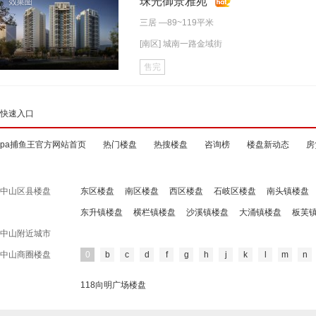
珠光御景雅苑
三居
—89~119平米
[南区] 城南一路金域街
售完
快速入口
pa捕鱼王官方网站首页
热门楼盘
热搜楼盘
咨询榜
楼盘新动态
房
中山区县楼盘
东区楼盘
南区楼盘
西区楼盘
石岐区楼盘
南头镇楼盘
东升镇楼盘
横栏镇楼盘
沙溪镇楼盘
大涌镇楼盘
板芙
中山附近城市
中山商圈楼盘
0
b
c
d
f
g
h
j
k
l
m
n
118向明广场楼盘