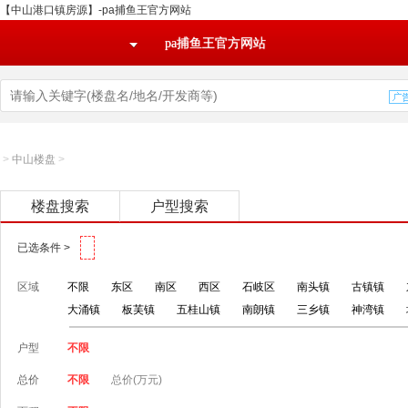
【中山港口镇房源】-pa捕鱼王官方网站
pa捕鱼王官方网站
>
中山楼盘
>
楼盘搜索
户型搜索
已选条件 >
区域
不限
东区
南区
西区
石岐区
南头镇
古镇镇
大涌镇
板芙镇
五桂山镇
南朗镇
三乡镇
神湾镇
户型
不限
总价
不限
总价(万元)