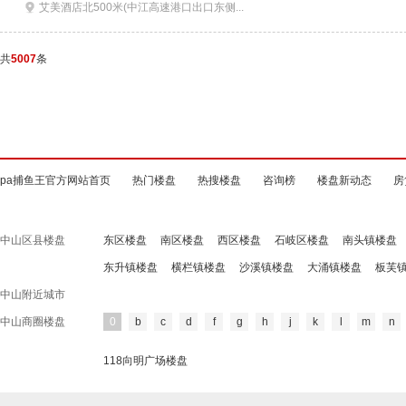
艾美酒店北500米(中江高速港口出口东侧...
共
5007
条
pa捕鱼王官方网站首页
热门楼盘
热搜楼盘
咨询榜
楼盘新动态
房
中山区县楼盘
东区楼盘
南区楼盘
西区楼盘
石岐区楼盘
南头镇楼盘
东升镇楼盘
横栏镇楼盘
沙溪镇楼盘
大涌镇楼盘
板芙
中山附近城市
中山商圈楼盘
0
b
c
d
f
g
h
j
k
l
m
n
118向明广场楼盘