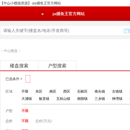
【中山小榄镇房源】-pa捕鱼王官方网站
pa捕鱼王官方网站
>
中山楼盘
>
楼盘搜索
户型搜索
已选条件 >
区域
不限
东区
南区
西区
石岐区
南头镇
古镇镇
大涌镇
板芙镇
五桂山镇
南朗镇
三乡镇
神湾镇
户型
不限
总价
不限
总价(万元)