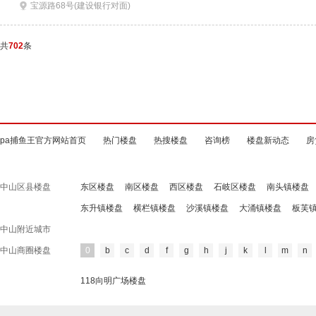
宝源路68号(建设银行对面)
共
702
条
pa捕鱼王官方网站首页
热门楼盘
热搜楼盘
咨询榜
楼盘新动态
房
中山区县楼盘
东区楼盘
南区楼盘
西区楼盘
石岐区楼盘
南头镇楼盘
东升镇楼盘
横栏镇楼盘
沙溪镇楼盘
大涌镇楼盘
板芙
中山附近城市
中山商圈楼盘
0
b
c
d
f
g
h
j
k
l
m
n
118向明广场楼盘