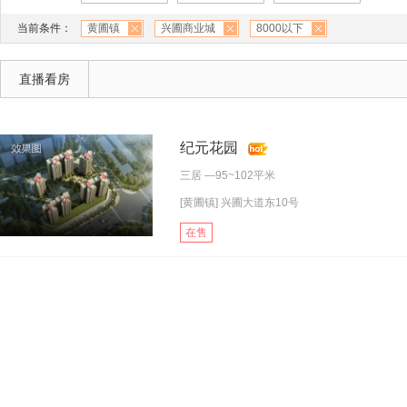
当前条件：
黄圃镇
兴圃商业城
8000以下
直播看房
纪元花园
三居
—95~102平米
[黄圃镇] 兴圃大道东10号
在售