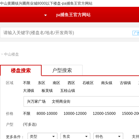
中山黄圃镇兴圃商业城8000以下楼盘-pa捕鱼王官方网站
pa捕鱼王官方网站
>
中山楼盘
户型搜索
楼盘搜索
区域
不限
东区
南区
西区
石岐区
南头镇
古镇镇
大涌镇
板芙镇
五桂山镇
兴万家广场
文明商业街
价格
不限
8000-10000
10000-12000
12000-15000
15000-20
户型
(可多选)
类型
售卖
特色
支
更多条件：