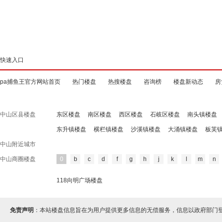
快速入口
pa捕鱼王官方网站首页
热门楼盘
热搜楼盘
咨询榜
楼盘新动态
房
中山区县楼盘
东区楼盘
南区楼盘
西区楼盘
石岐区楼盘
南头镇楼盘
东升镇楼盘
横栏镇楼盘
沙溪镇楼盘
大涌镇楼盘
板芙
中山附近城市
中山商圈楼盘
0
b
c
d
f
g
h
j
k
l
m
n
118向明广场楼盘
免责声明
：本站楼盘信息旨在为用户提供更多信息的无偿服务，信息以政府部门