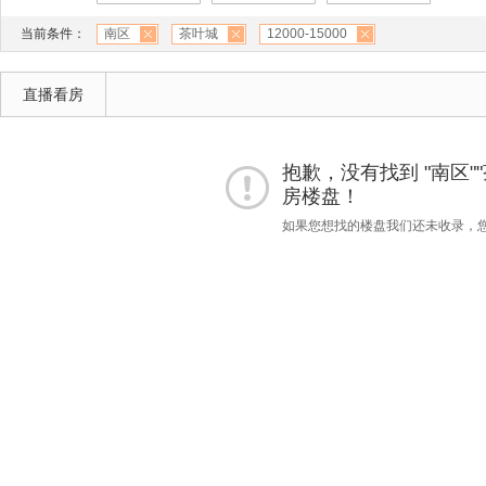
当前条件：
南区
茶叶城
12000-15000
直播看房
抱歉，没有找到 "南区""茶叶
房楼盘！
如果您想找的楼盘我们还未收录，