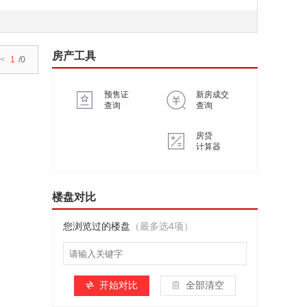
房产工具
<
1
/0
预售证
新房成交
查询
查询
房贷
计算器
楼盘对比
您浏览过的楼盘
（最多选4项）
开始对比
全部清空