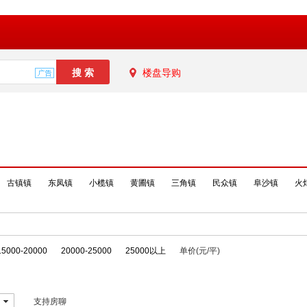
楼盘导购
古镇镇
东凤镇
小榄镇
黄圃镇
三角镇
民众镇
阜沙镇
火
15000-20000
20000-25000
25000以上
单价(元/平)
支持房聊