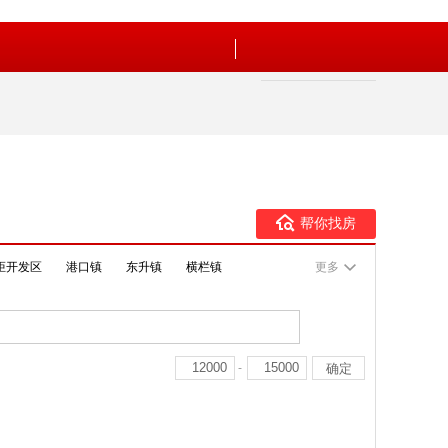
帮你找房
炬开发区
港口镇
东升镇
横栏镇
更多
-