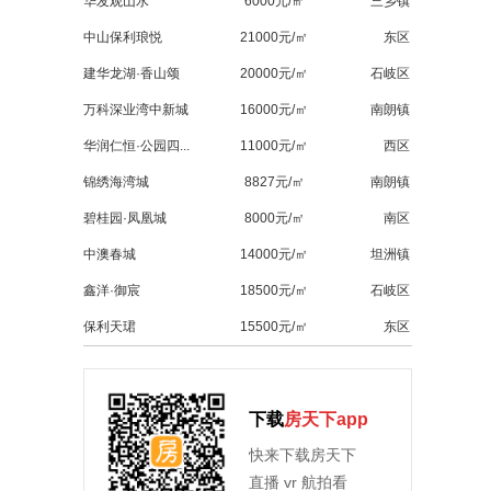
华发观山水
6000元/㎡
三乡镇
中山保利琅悦
21000元/㎡
东区
建华龙湖·香山颂
20000元/㎡
石岐区
万科深业湾中新城
16000元/㎡
南朗镇
华润仁恒·公园四...
11000元/㎡
西区
锦绣海湾城
8827元/㎡
南朗镇
碧桂园·凤凰城
8000元/㎡
南区
中澳春城
14000元/㎡
坦洲镇
鑫洋·御宸
18500元/㎡
石岐区
保利天珺
15500元/㎡
东区
下载
房天下app
快来下载房天下
直播 vr 航拍看