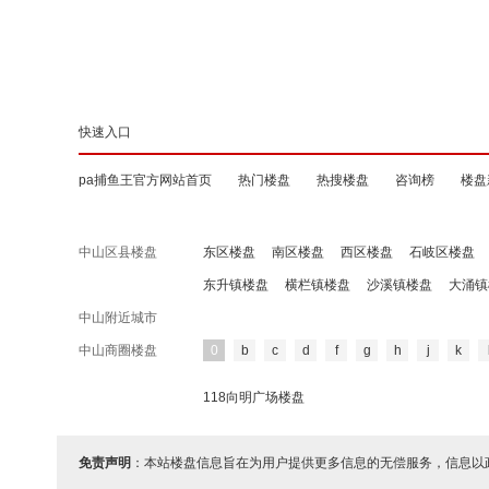
快速入口
pa捕鱼王官方网站首页
热门楼盘
热搜楼盘
咨询榜
楼盘
中山区县楼盘
东区楼盘
南区楼盘
西区楼盘
石岐区楼盘
东升镇楼盘
横栏镇楼盘
沙溪镇楼盘
大涌镇
中山附近城市
中山商圈楼盘
0
b
c
d
f
g
h
j
k
118向明广场楼盘
免责声明
：本站楼盘信息旨在为用户提供更多信息的无偿服务，信息以