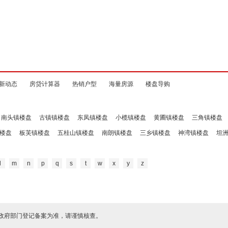
新动态
房贷计算器
热销户型
海量房源
楼盘导购
南头镇楼盘
古镇镇楼盘
东凤镇楼盘
小榄镇楼盘
黄圃镇楼盘
三角镇楼盘
楼盘
板芙镇楼盘
五桂山镇楼盘
南朗镇楼盘
三乡镇楼盘
神湾镇楼盘
坦
l
m
n
p
q
s
t
w
x
y
z
政府部门登记备案为准，请谨慎核查。