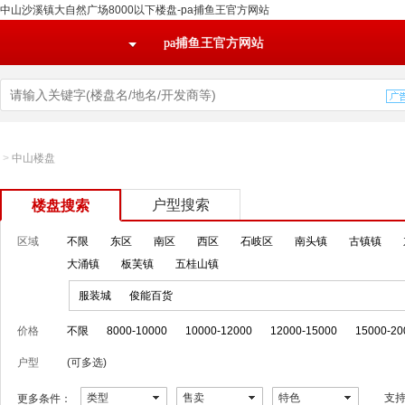
中山沙溪镇大自然广场8000以下楼盘-pa捕鱼王官方网站
pa捕鱼王官方网站
>
中山楼盘
户型搜索
楼盘搜索
区域
不限
东区
南区
西区
石岐区
南头镇
古镇镇
大涌镇
板芙镇
五桂山镇
服装城
俊能百货
价格
不限
8000-10000
10000-12000
12000-15000
15000-20
户型
(可多选)
类型
售卖
特色
支
更多条件：