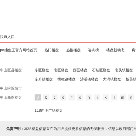
快速入口
pa捕鱼王官方网站首页
热门楼盘
热搜楼盘
咨询榜
楼盘新动态
房
中山区县楼盘
东区楼盘
南区楼盘
西区楼盘
石岐区楼盘
南头镇楼盘
东升镇楼盘
横栏镇楼盘
沙溪镇楼盘
大涌镇楼盘
板芙
中山附近城市
中山商圈楼盘
0
b
c
d
f
g
h
j
k
l
m
n
118向明广场楼盘
免责声明
：本站楼盘信息旨在为用户提供更多信息的无偿服务，信息以政府部门