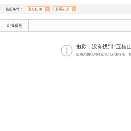
当前条件：
五桂山镇
五居以上
直播看房
抱歉，没有找到 "五桂山
如果您想找的楼盘我们还未收录，