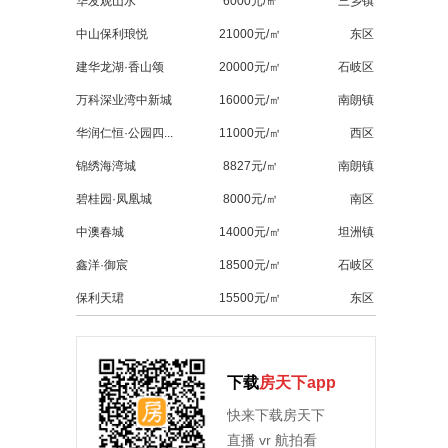
华发观山水
6000元/㎡
三乡镇
中山保利琅悦
21000元/㎡
东区
建华龙湖·香山颂
20000元/㎡
石岐区
万科深业湾中新城
16000元/㎡
南朗镇
华润仁恒·公园四...
11000元/㎡
西区
锦绣海湾城
8827元/㎡
南朗镇
碧桂园·凤凰城
8000元/㎡
南区
中澳春城
14000元/㎡
坦洲镇
鑫洋·御宸
18500元/㎡
石岐区
保利天珺
15500元/㎡
东区
下载
房天下app
快来下载房天下
直播 vr 航拍看