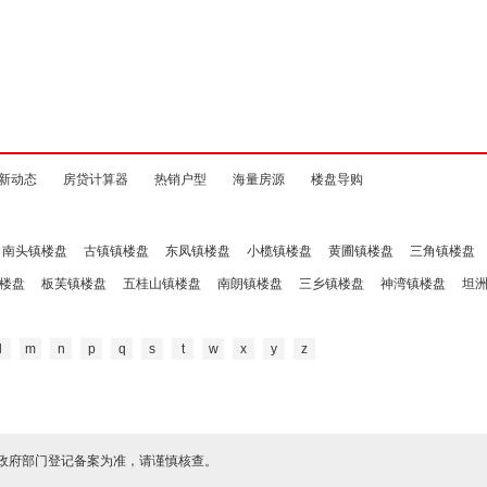
新动态
房贷计算器
热销户型
海量房源
楼盘导购
南头镇楼盘
古镇镇楼盘
东凤镇楼盘
小榄镇楼盘
黄圃镇楼盘
三角镇楼盘
楼盘
板芙镇楼盘
五桂山镇楼盘
南朗镇楼盘
三乡镇楼盘
神湾镇楼盘
坦
l
m
n
p
q
s
t
w
x
y
z
政府部门登记备案为准，请谨慎核查。