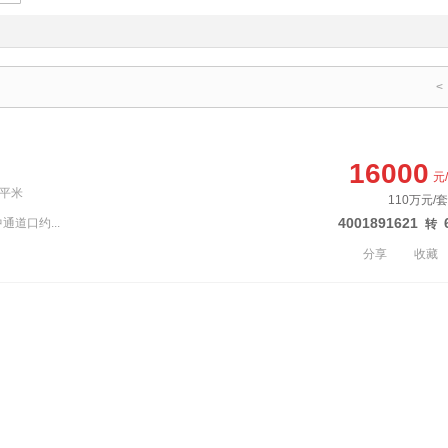
<
16000
元
9平米
110万元/
4001891621
通道口约...
转
分享
收藏