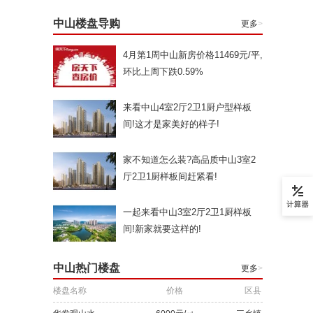
中山楼盘导购
更多
>
4月第1周中山新房价格11469元/平,
环比上周下跌0.59%
来看中山4室2厅2卫1厨户型样板
间!这才是家美好的样子!
家不知道怎么装?高品质中山3室2
厅2卫1厨样板间赶紧看!
一起来看中山3室2厅2卫1厨样板
间!新家就要这样的!
中山热门楼盘
更多
>
楼盘名称
价格
区县