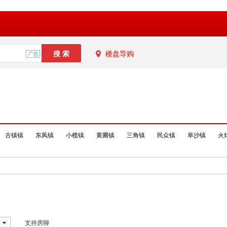
楼盘导购
古镇镇
东凤镇
小榄镇
黄圃镇
三角镇
民众镇
阜沙镇
火
支持房聊