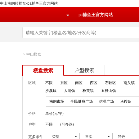
中山南朗镇楼盘-pa捕鱼王官方网站
pa捕鱼王官方网站
>
中山楼盘
户型搜索
楼盘搜索
区域
不限
东区
南区
西区
石岐区
南头镇
沙溪镇
大涌镇
板芙镇
五桂山镇
南朗市场
全民健身广场
信泓广场
马鞍岛
价格
单价(元/平)
户型
不限
(可多选)
类型
售卖
特色
更多条件：