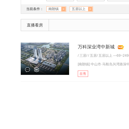
当前条件：
南朗镇
五居以上
直播看房
万科深业湾中新城
/
三居
/ /
五居
/
五居以上
—69~24
[南朗镇] 中山市·马鞍岛兴湾路深中
在售