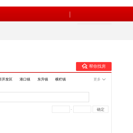
帮你找房
炬开发区
港口镇
东升镇
横栏镇
更多
-