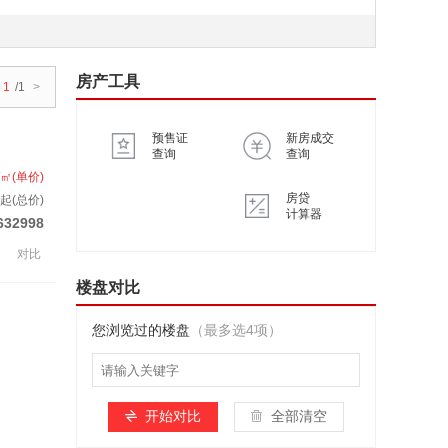
房产工具
1
/1
>
预售证
新房成交
查询
查询
/㎡(单价)
房贷
套起(总价)
计算器
632998
对比
楼盘对比
您浏览过的楼盘
（最多选4项）
开始对比
全部清空