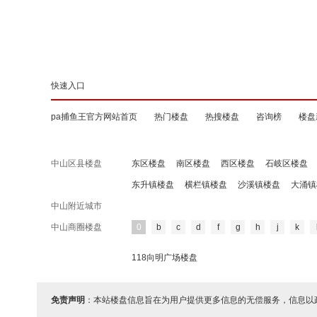
快速入口
pa捕鱼王官方网站首页
热门楼盘
热搜楼盘
咨询榜
楼盘
中山区县楼盘
东区楼盘
南区楼盘
西区楼盘
石岐区楼盘
东升镇楼盘
横栏镇楼盘
沙溪镇楼盘
大涌镇
中山附近城市
中山商圈楼盘
0
b
c
d
f
g
h
j
k
118向明广场楼盘
免责声明
：本站楼盘信息旨在为用户提供更多信息的无偿服务，信息以