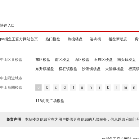
快速入口
pa捕鱼王官方网站首页
热门楼盘
热搜楼盘
咨询榜
楼盘新动态
房
中山区县楼盘
东区楼盘
南区楼盘
西区楼盘
石岐区楼盘
南头镇楼盘
东升镇楼盘
横栏镇楼盘
沙溪镇楼盘
大涌镇楼盘
板芙
中山附近城市
中山商圈楼盘
0
b
c
d
f
g
h
j
k
l
m
n
118向明广场楼盘
免责声明
：本站楼盘信息旨在为用户提供更多信息的无偿服务，信息以政府部门