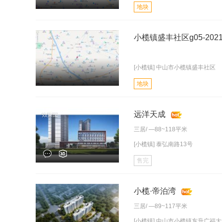
地块
小榄镇盛丰社区g05-2021
[小榄镇] 中山市小榄镇盛丰社区
地块
远洋天成
三居
/ —88~118平米
[小榄镇] 泰弘南路13号
售完
小榄·帝泊湾
三居
/ —89~117平米
[小榄镇] 中山市小榄镇东升广福大道3