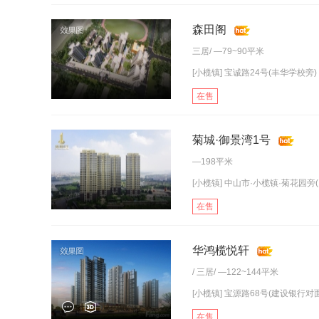
森田阁
三居
/ —79~90平米
[小榄镇] 宝诚路24号(丰华学校旁)
在售
菊城·御景湾1号
—198平米
[小榄镇] 中山市·小榄镇·菊花园旁(
在售
华鸿榄悦轩
/
三居
/ —122~144平米
[小榄镇] 宝源路68号(建设银行对面
在售