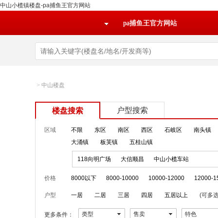
中山小榄镇楼盘-pa捕鱼王官方网站
pa捕鱼王官方网站
>
中山楼盘
户型搜索
楼盘搜索
区域
不限
东区
南区
西区
石岐区
南头镇
大涌镇
板芙镇
五桂山镇
118向明广场
大信顺昌
中山小榄车站
价格
8000以下
8000-10000
10000-12000
12000-1
户型
一居
二居
三居
四居
五居以上
(可多选
类型
售卖
特色
更多条件：