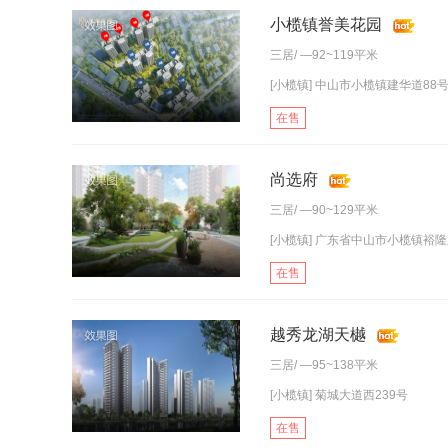
小榄镇誉美花园
三居
/ —92~119平米
[小榄镇] 中山市小榄镇建华道88
在售
尚选府
三居
/ —90~129平米
[小榄镇] 广东省中山市小榄镇裕隆
在售
越秀龙湖天樾
三居
/ —95~138平米
[小榄镇] 菊城大道西239号
在售