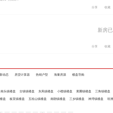
分享
收藏
新房已
分享
收藏
新动态
房贷计算器
热销户型
海量房源
楼盘导购
南头镇楼盘
古镇镇楼盘
东凤镇楼盘
小榄镇楼盘
黄圃镇楼盘
三角镇楼盘
楼盘
板芙镇楼盘
五桂山镇楼盘
南朗镇楼盘
三乡镇楼盘
神湾镇楼盘
坦