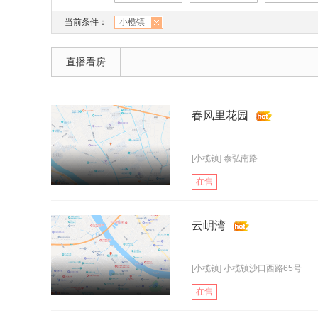
当前条件：
小榄镇
直播看房
春风里花园
[小榄镇] 泰弘南路
在售
云岄湾
[小榄镇] 小榄镇沙口西路65号
在售