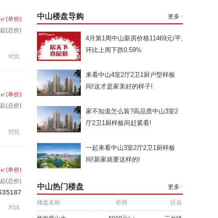
中山楼盘导购
更多
>
/㎡(单价)
套起(总价)
4月第1周中山新房价格11469元/平,
环比上周下跌0.59%
对比
来看中山4室2厅2卫1厨户型样板
间!这才是家美好的样子!
/㎡(单价)
起(总价)
家不知道怎么装?高品质中山3室2
厅2卫1厨样板间赶紧看!
对比
一起来看中山3室2厅2卫1厨样板
间!新家就要这样的!
/㎡(单价)
套起(总价)
中山热门楼盘
更多
>
635187
楼盘名称
价格
区县
对比