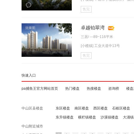
售完
卓越铂翠湾
三居
/ —89~116平米
[小榄镇] 工业大道中13号
售完
快速入口
pa捕鱼王官方网站首页
热门楼盘
热搜楼盘
咨询榜
楼盘
中山区县楼盘
东区楼盘
南区楼盘
西区楼盘
石岐区楼盘
东升镇楼盘
横栏镇楼盘
沙溪镇楼盘
大涌镇
中山附近城市