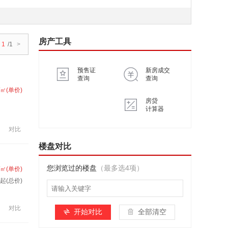
房产工具
1
/1
>
预售证
新房成交
查询
查询
/㎡(单价)
房贷
计算器
对比
楼盘对比
您浏览过的楼盘
（最多选4项）
/㎡(单价)
套起(总价)
对比
开始对比
全部清空