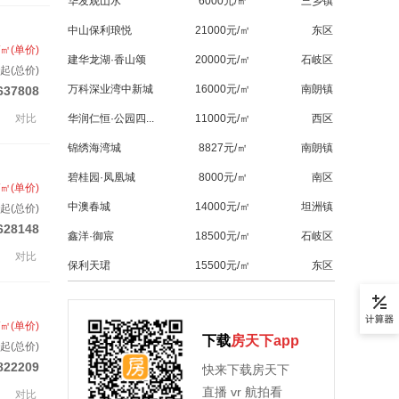
华发观山水
6000元/㎡
三乡镇
中山保利琅悦
21000元/㎡
东区
/㎡(单价)
建华龙湖·香山颂
20000元/㎡
石岐区
起(总价)
万科深业湾中新城
16000元/㎡
南朗镇
637808
对比
华润仁恒·公园四...
11000元/㎡
西区
锦绣海湾城
8827元/㎡
南朗镇
碧桂园·凤凰城
8000元/㎡
南区
/㎡(单价)
中澳春城
14000元/㎡
坦洲镇
套起(总价)
628148
鑫洋·御宸
18500元/㎡
石岐区
对比
保利天珺
15500元/㎡
东区
/㎡(单价)
下载
房天下app
套起(总价)
822209
快来下载房天下
直播 vr 航拍看
对比