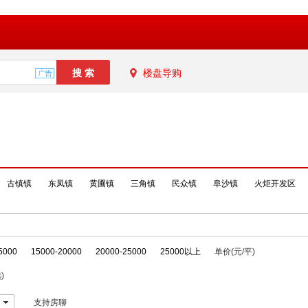
楼盘导购
古镇镇
东凤镇
黄圃镇
三角镇
民众镇
阜沙镇
火炬开发区
5000
15000-20000
20000-25000
25000以上
单价(元/平)
)
支持房聊