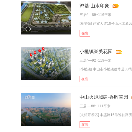
鸿基·山水印象
三居
/ —89~116平米
[板芙镇] 迎宾大道10号山水印象
在售
小榄镇誉美花园
三居
/ —92~119平米
[小榄镇] 中山市小榄镇建华道88
在售
中山火炬城建·香晖翠园
三居
—88~111平米
[火炬开发区] 丰盛路16号逸仙路
在售