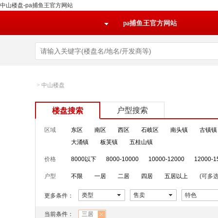
中山楼盘-pa捕鱼王官方网站
pa捕鱼王官方网站
>
中山楼盘
户型搜索
楼盘搜索
区域
东区
南区
西区
石岐区
南头镇
古镇镇
大涌镇
板芙镇
五桂山镇
价格
8000以下
8000-10000
10000-12000
12000-1
户型
不限
一居
二居
四居
五居以上
(可多选
类型
售卖
特色
更多条件：
当前条件：
三居