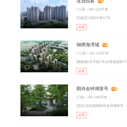
莲冠悦庭
/
三居
—90~130平米
[石岐区] 湖滨中路17号
在售
锦绣海湾城
/
三居
/ —91~143平米
[南朗镇] 长平路1号(京珠接驳线下栅
在售
朗诗金钟湖壹号
三居
/ —94~164平米
[东区] 东苑南路朗诗金钟湖壹号
在售