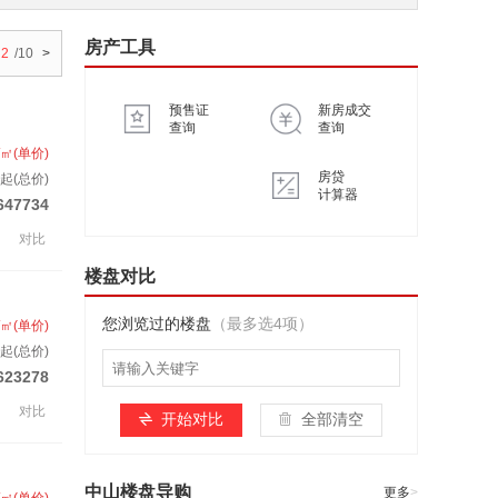
房产工具
2
/10
>
预售证
新房成交
查询
查询
/㎡(单价)
房贷
起(总价)
计算器
647734
对比
楼盘对比
您浏览过的楼盘
（最多选4项）
/㎡(单价)
起(总价)
623278
对比
开始对比
全部清空
中山楼盘导购
更多
>