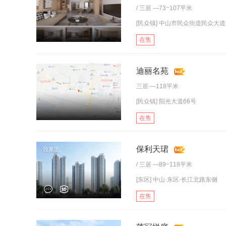
/
三居
—73~107平米
[民众镇] 中山市民众街道民众大道
在售
迪丽名苑
三居
—118平米
[民众镇] 阳光大道66号
在售
保利天珺
/
三居
—89~118平米
[东区] 中山·东区·长江北路东侧
在售