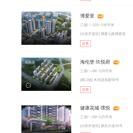
博爱里
三居
/ —103~140平米
[火炬开发区] 博爱七路博爱里
在售
海伦堡·玖悦府
三居
/ —88~120平米
[港口镇] 木河迳东路56号
在售
健康花城·璞悦
三居
/ —89~125平米
[火炬开发区] 康乐大道30号