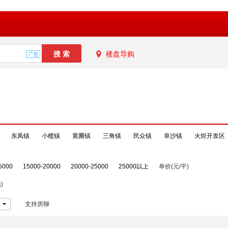
楼盘导购
东凤镇
小榄镇
黄圃镇
三角镇
民众镇
阜沙镇
火炬开发区
5000
15000-20000
20000-25000
25000以上
单价(元/平)
)
支持房聊