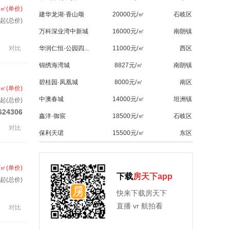
/㎡(单价)
建华龙湖·香山颂
20000元/㎡
石岐区
套起(总价)
万科深业湾中新城
16000元/㎡
南朗镇
对比
华润仁恒·公园四...
11000元/㎡
西区
锦绣海湾城
8827元/㎡
南朗镇
碧桂园·凤凰城
8000元/㎡
南区
/㎡(单价)
中澳春城
14000元/㎡
坦洲镇
起(总价)
624306
鑫洋·御宸
18500元/㎡
石岐区
对比
保利天珺
15500元/㎡
东区
/㎡(单价)
下载
房天下app
套起(总价)
快来下载房天下
直播 vr 航拍看
对比