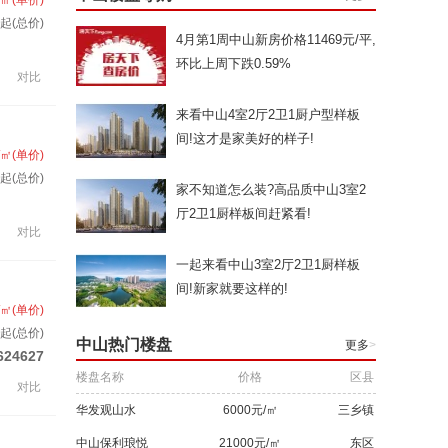
/㎡(单价)
起(总价)
4月第1周中山新房价格11469元/平,
环比上周下跌0.59%
对比
来看中山4室2厅2卫1厨户型样板
间!这才是家美好的样子!
/㎡(单价)
起(总价)
家不知道怎么装?高品质中山3室2
厅2卫1厨样板间赶紧看!
对比
一起来看中山3室2厅2卫1厨样板
间!新家就要这样的!
/㎡(单价)
套起(总价)
中山热门楼盘
更多
>
624627
楼盘名称
价格
区县
对比
华发观山水
6000元/㎡
三乡镇
中山保利琅悦
21000元/㎡
东区