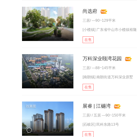
尚选府
三居
/ —90~129平米
[小榄镇] 广东省中山市小榄镇裕隆
在售
万科深业颐湾花园
三居
/ —88~145平米
[南朗镇] 南朗街道万科深业原墅
在售
展睿 | 江樾湾
三居
/ /
五居
—90~150平米
[石岐区] 民科东路13号
在售