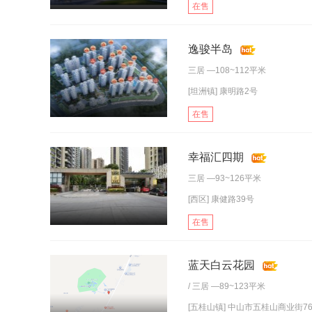
在售
逸骏半岛
三居
—108~112平米
[坦洲镇] 康明路2号
在售
幸福汇四期
三居
—93~126平米
[西区] 康健路39号
在售
蓝天白云花园
/
三居
—89~123平米
[五桂山镇] 中山市五桂山商业街7