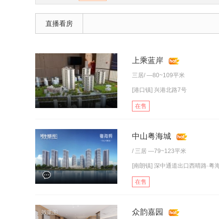
直播看房
上乘蓝岸
三居
/ —80~109平米
[港口镇] 兴港北路7号
在售
中山粤海城
/
三居
—79~123平米
[南朗镇] 深中通道出口西晴路·粤
在售
众韵嘉园