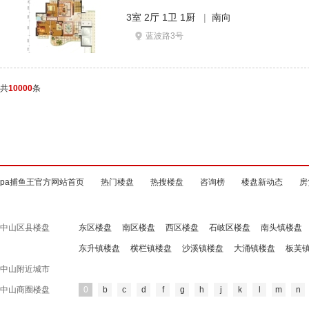
3室 2厅 1卫 1厨
|
南向
蓝波路3号
共
10000
条
pa捕鱼王官方网站首页
热门楼盘
热搜楼盘
咨询榜
楼盘新动态
房
中山区县楼盘
东区楼盘
南区楼盘
西区楼盘
石岐区楼盘
南头镇楼盘
东升镇楼盘
横栏镇楼盘
沙溪镇楼盘
大涌镇楼盘
板芙
中山附近城市
中山商圈楼盘
0
b
c
d
f
g
h
j
k
l
m
n