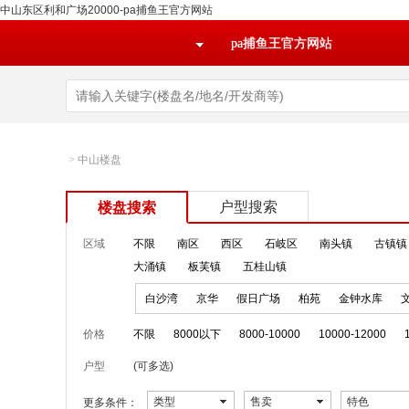
中山东区利和广场20000-pa捕鱼王官方网站
pa捕鱼王官方网站
>
中山楼盘
户型搜索
楼盘搜索
区域
不限
南区
西区
石岐区
南头镇
古镇镇
大涌镇
板芙镇
五桂山镇
白沙湾
京华
假日广场
柏苑
金钟水库
价格
不限
8000以下
8000-10000
10000-12000
户型
(可多选)
类型
售卖
特色
更多条件：