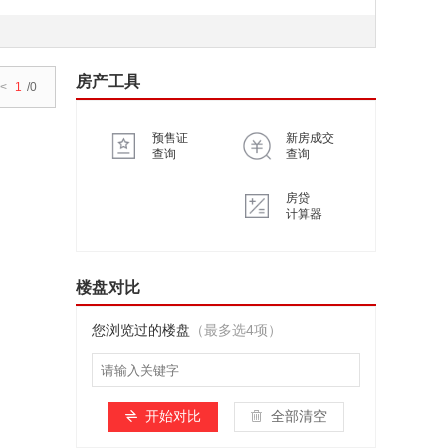
房产工具
<
1
/0
预售证
新房成交
查询
查询
房贷
计算器
楼盘对比
您浏览过的楼盘
（最多选4项）
开始对比
全部清空