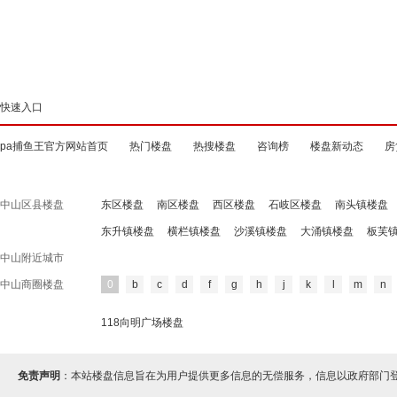
快速入口
pa捕鱼王官方网站首页
热门楼盘
热搜楼盘
咨询榜
楼盘新动态
房
中山区县楼盘
东区楼盘
南区楼盘
西区楼盘
石岐区楼盘
南头镇楼盘
东升镇楼盘
横栏镇楼盘
沙溪镇楼盘
大涌镇楼盘
板芙
中山附近城市
中山商圈楼盘
0
b
c
d
f
g
h
j
k
l
m
n
118向明广场楼盘
免责声明
：本站楼盘信息旨在为用户提供更多信息的无偿服务，信息以政府部门