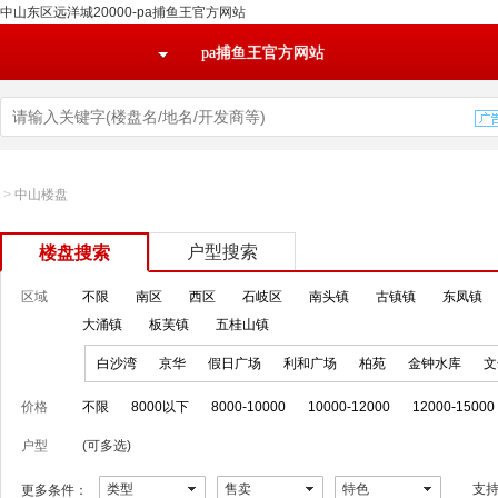
中山东区远洋城20000-pa捕鱼王官方网站
pa捕鱼王官方网站
>
中山楼盘
户型搜索
楼盘搜索
区域
不限
南区
西区
石岐区
南头镇
古镇镇
东凤镇
大涌镇
板芙镇
五桂山镇
白沙湾
京华
假日广场
利和广场
柏苑
金钟水库
文
价格
不限
8000以下
8000-10000
10000-12000
12000-15000
户型
(可多选)
类型
售卖
特色
支
更多条件：