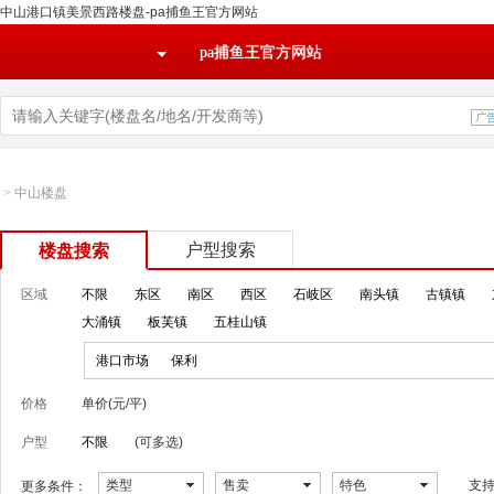
中山港口镇美景西路楼盘-pa捕鱼王官方网站
pa捕鱼王官方网站
>
中山楼盘
户型搜索
楼盘搜索
区域
不限
东区
南区
西区
石岐区
南头镇
古镇镇
大涌镇
板芙镇
五桂山镇
港口市场
保利
价格
单价(元/平)
户型
不限
(可多选)
类型
售卖
特色
支
更多条件：