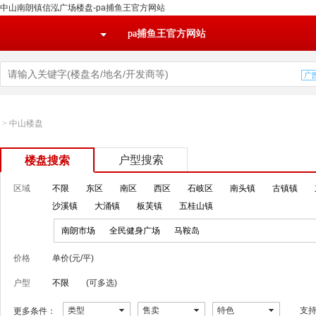
中山南朗镇信泓广场楼盘-pa捕鱼王官方网站
pa捕鱼王官方网站
>
中山楼盘
户型搜索
楼盘搜索
区域
不限
东区
南区
西区
石岐区
南头镇
古镇镇
沙溪镇
大涌镇
板芙镇
五桂山镇
南朗市场
全民健身广场
马鞍岛
价格
单价(元/平)
户型
不限
(可多选)
类型
售卖
特色
支
更多条件：