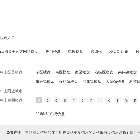
快速入口
pa捕鱼王官方网站首页
热门楼盘
热搜楼盘
咨询榜
楼盘新动态
房
中山区县楼盘
东区楼盘
南区楼盘
西区楼盘
石岐区楼盘
南头镇楼盘
东升镇楼盘
横栏镇楼盘
沙溪镇楼盘
大涌镇楼盘
板芙
中山附近城市
中山商圈楼盘
0
b
c
d
f
g
h
j
k
l
m
n
118向明广场楼盘
免责声明
：本站楼盘信息旨在为用户提供更多信息的无偿服务，信息以政府部门