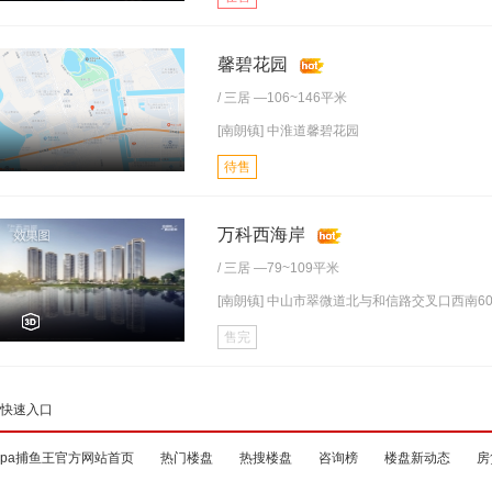
馨碧花园
/
三居
—106~146平米
[南朗镇] 中淮道馨碧花园
待售
万科西海岸
/
三居
—79~109平米
[南朗镇] 中山市翠微道北与和信路交叉口西南60.
售完
快速入口
pa捕鱼王官方网站首页
热门楼盘
热搜楼盘
咨询榜
楼盘新动态
房