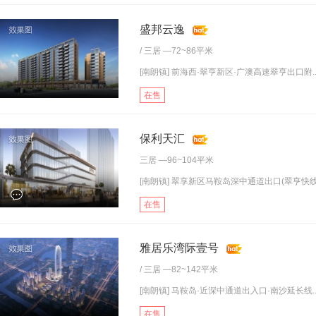
盛邦云逸
/
三居
—72~86平米
[南朗镇] 前海西·翠亨新区·广澳高速翠亨出口附..
在售
保利天汇
三居
—96~104平米
[南朗镇] 翠享新区马鞍岛深中通道出口(翠亨快线.
在售
雅居乐湾际壹号
/
三居
—82~142平米
[南朗镇] 马鞍岛·近深中通道出入口·南沙延长线..
在售