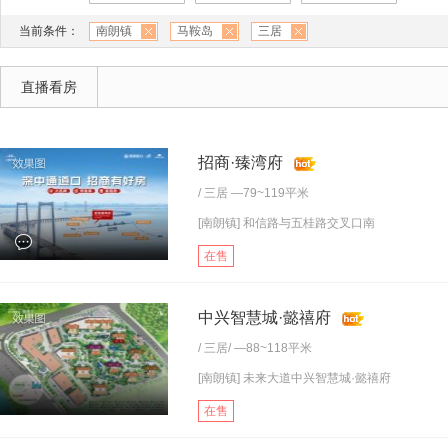
当前条件：
南朗镇
马鞍岛
三居
直播看房
招商·臻湾府
/
三居
—79~119平米
[南朗镇] 和信路与五桂路交叉口南
在售
中兴智慧城·懿禧府
/
三居
/ —88~118平米
[南朗镇] 未来大道中兴智慧城·懿禧府
在售