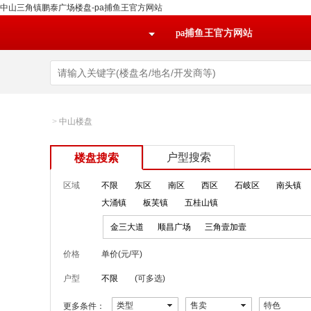
中山三角镇鹏泰广场楼盘-pa捕鱼王官方网站
pa捕鱼王官方网站
>
中山楼盘
户型搜索
楼盘搜索
区域
不限
东区
南区
西区
石岐区
南头镇
大涌镇
板芙镇
五桂山镇
金三大道
顺昌广场
三角壹加壹
价格
单价(元/平)
户型
不限
(可多选)
类型
售卖
特色
更多条件：