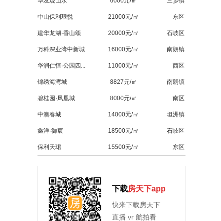
华发观山水
6000元/㎡
三乡镇
中山保利琅悦
21000元/㎡
东区
建华龙湖·香山颂
20000元/㎡
石岐区
万科深业湾中新城
16000元/㎡
南朗镇
华润仁恒·公园四...
11000元/㎡
西区
锦绣海湾城
8827元/㎡
南朗镇
碧桂园·凤凰城
8000元/㎡
南区
中澳春城
14000元/㎡
坦洲镇
鑫洋·御宸
18500元/㎡
石岐区
保利天珺
15500元/㎡
东区
下载
房天下app
快来下载房天下
直播 vr 航拍看