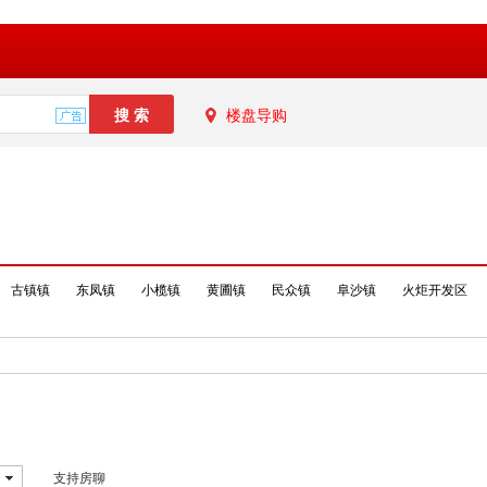
楼盘导购
古镇镇
东凤镇
小榄镇
黄圃镇
民众镇
阜沙镇
火炬开发区
支持房聊