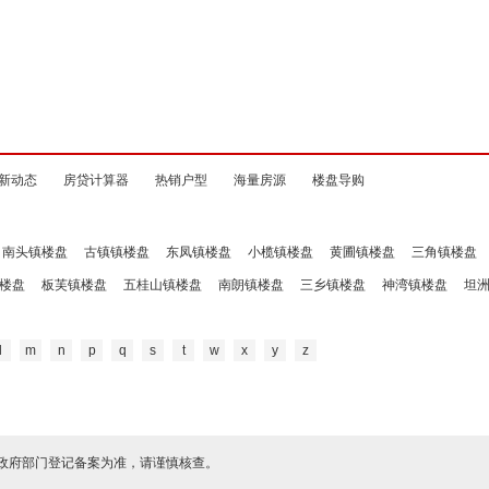
新动态
房贷计算器
热销户型
海量房源
楼盘导购
南头镇楼盘
古镇镇楼盘
东凤镇楼盘
小榄镇楼盘
黄圃镇楼盘
三角镇楼盘
楼盘
板芙镇楼盘
五桂山镇楼盘
南朗镇楼盘
三乡镇楼盘
神湾镇楼盘
坦
l
m
n
p
q
s
t
w
x
y
z
政府部门登记备案为准，请谨慎核查。