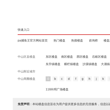
快速入口
pa捕鱼王官方网站首页
热门楼盘
热搜楼盘
咨询榜
楼盘
中山区县楼盘
东区楼盘
南区楼盘
西区楼盘
石岐区楼盘
东升镇楼盘
横栏镇楼盘
沙溪镇楼盘
大涌镇
中山附近城市
中山商圈楼盘
0
b
c
d
f
g
h
j
k
118向明广场楼盘
免责声明
：本站楼盘信息旨在为用户提供更多信息的无偿服务，信息以