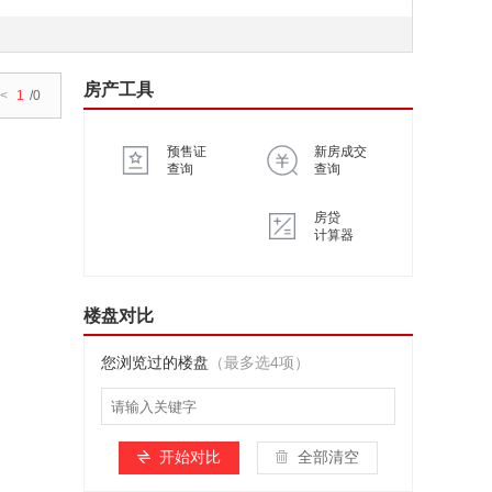
房产工具
<
1
/0
预售证
新房成交
查询
查询
房贷
计算器
楼盘对比
您浏览过的楼盘
（最多选4项）
开始对比
全部清空