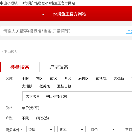
中山小榄镇118向明广场楼盘-pa捕鱼王官方网站
pa捕鱼王官方网站
>
中山楼盘
户型搜索
楼盘搜索
区域
不限
东区
南区
西区
石岐区
南头镇
古镇镇
大涌镇
板芙镇
五桂山镇
大信顺昌
中山小榄车站
价格
单价(元/平)
户型
不限
(可多选)
类型
售卖
特色
支
更多条件：