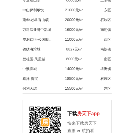
华发观山水
6000元/㎡
三乡镇
中山保利琅悦
21000元/㎡
东区
建华龙湖·香山颂
20000元/㎡
石岐区
万科深业湾中新城
16000元/㎡
南朗镇
华润仁恒·公园四...
11000元/㎡
西区
锦绣海湾城
8827元/㎡
南朗镇
碧桂园·凤凰城
8000元/㎡
南区
中澳春城
14000元/㎡
坦洲镇
鑫洋·御宸
18500元/㎡
石岐区
保利天珺
15500元/㎡
东区
下载
房天下app
快来下载房天下
直播 vr 航拍看