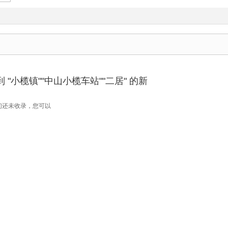
"小榄镇""中山小榄车站""二居" 的新
们还未收录，您可以