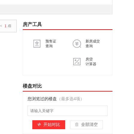
房产工具
<
1
/0
预售证
新房成交
查询
查询
房贷
计算器
楼盘对比
您浏览过的楼盘
（最多选4项）
开始对比
全部清空