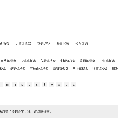
新动态
房贷计算器
热销户型
海量房源
楼盘导购
南头镇楼盘
古镇镇楼盘
东凤镇楼盘
小榄镇楼盘
黄圃镇楼盘
三角镇楼盘
楼盘
板芙镇楼盘
五桂山镇楼盘
南朗镇楼盘
三乡镇楼盘
神湾镇楼盘
坦
l
m
n
p
q
s
t
w
x
y
z
政府部门登记备案为准，请谨慎核查。