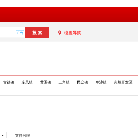
楼盘导购
古镇镇
东凤镇
黄圃镇
三角镇
民众镇
阜沙镇
火炬开发区
支持房聊