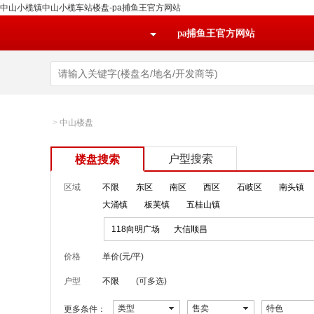
中山小榄镇中山小榄车站楼盘-pa捕鱼王官方网站
pa捕鱼王官方网站
>
中山楼盘
户型搜索
楼盘搜索
区域
不限
东区
南区
西区
石岐区
南头镇
大涌镇
板芙镇
五桂山镇
118向明广场
大信顺昌
价格
单价(元/平)
户型
不限
(可多选)
类型
售卖
特色
更多条件：