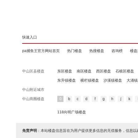
快速入口
pa捕鱼王官方网站首页
热门楼盘
热搜楼盘
咨询榜
楼盘
中山区县楼盘
东区楼盘
南区楼盘
西区楼盘
石岐区楼盘
东升镇楼盘
横栏镇楼盘
沙溪镇楼盘
大涌镇
中山附近城市
中山商圈楼盘
0
b
c
d
f
g
h
j
k
118向明广场楼盘
免责声明
：本站楼盘信息旨在为用户提供更多信息的无偿服务，信息以