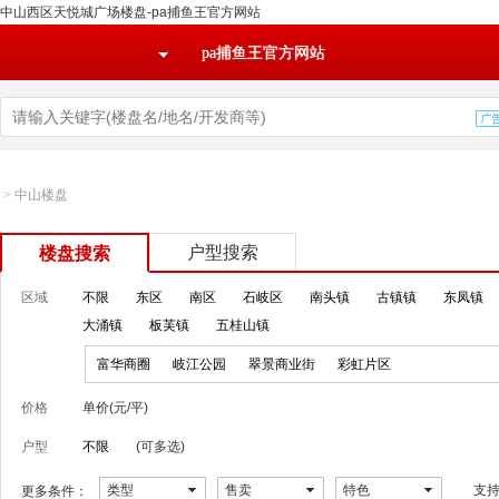
中山西区天悦城广场楼盘-pa捕鱼王官方网站
pa捕鱼王官方网站
>
中山楼盘
户型搜索
楼盘搜索
区域
不限
东区
南区
石岐区
南头镇
古镇镇
东凤镇
大涌镇
板芙镇
五桂山镇
富华商圈
岐江公园
翠景商业街
彩虹片区
价格
单价(元/平)
户型
不限
(可多选)
类型
售卖
特色
支
更多条件：