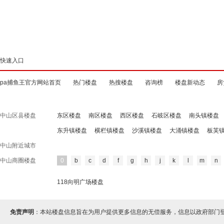
快速入口
pa捕鱼王官方网站首页
热门楼盘
热搜楼盘
咨询榜
楼盘新动态
房
中山区县楼盘
东区楼盘
南区楼盘
西区楼盘
石岐区楼盘
南头镇楼盘
东升镇楼盘
横栏镇楼盘
沙溪镇楼盘
大涌镇楼盘
板芙
中山附近城市
中山商圈楼盘
0
b
c
d
f
g
h
j
k
l
m
n
118向明广场楼盘
免责声明
：本站楼盘信息旨在为用户提供更多信息的无偿服务，信息以政府部门