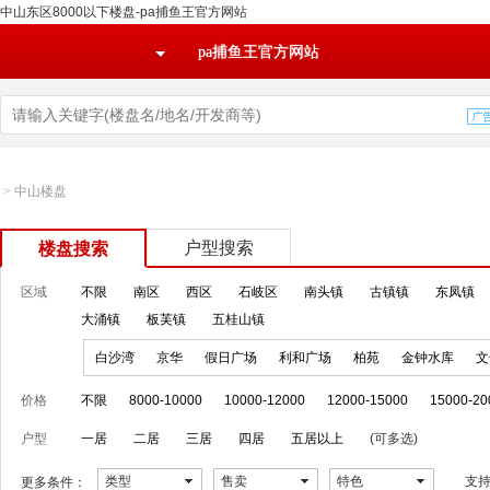
中山东区8000以下楼盘-pa捕鱼王官方网站
pa捕鱼王官方网站
>
中山楼盘
户型搜索
楼盘搜索
区域
不限
南区
西区
石岐区
南头镇
古镇镇
东凤镇
大涌镇
板芙镇
五桂山镇
白沙湾
京华
假日广场
利和广场
柏苑
金钟水库
文
价格
不限
8000-10000
10000-12000
12000-15000
15000-20
户型
一居
二居
三居
四居
五居以上
(可多选)
类型
售卖
特色
支
更多条件：